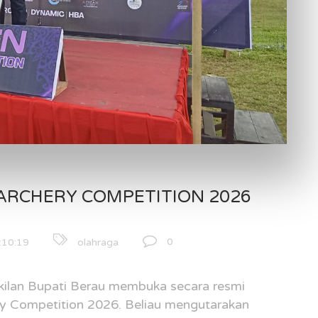
ARCHERY COMPETITION 2026
:10:19
olahraga
0
kilan Bupati Berau membuka secara resmi
ry Competition 2026. Beliau mengutarakan