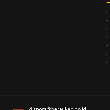
dispora@beraukab.go.id