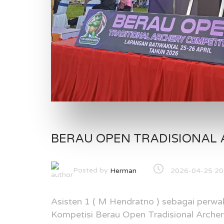
BERAU OPEN TRADISIONAL 
Posted by
2026-04-25 20
Herman
Asisten 1 ( M Hendratno ) sebagai perwa
Kompetisi Berau Open Tradisional Arche