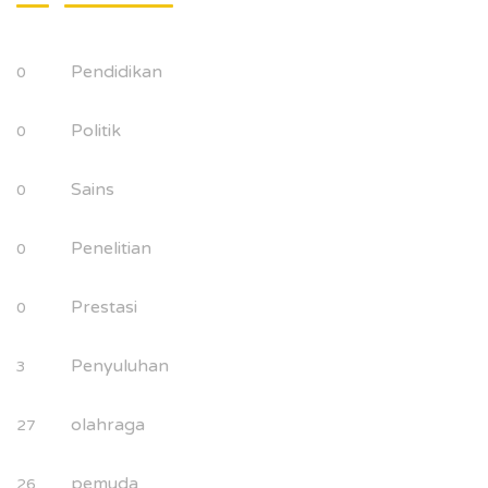
Pendidikan
0
Politik
0
Sains
0
Penelitian
0
Prestasi
0
Penyuluhan
3
olahraga
27
pemuda
26