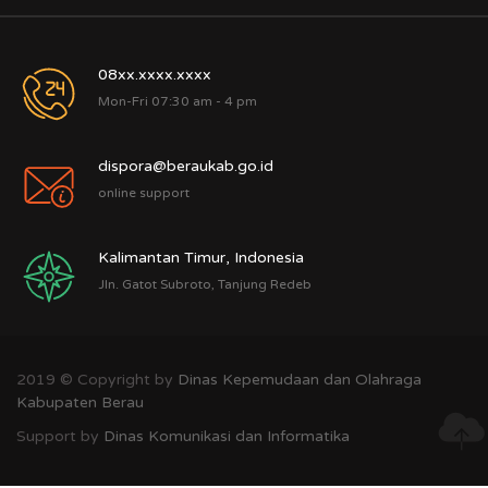
08xx.xxxx.xxxx
Mon-Fri 07:30 am - 4 pm
dispora@beraukab.go.id
online support
Kalimantan Timur, Indonesia
Jln. Gatot Subroto, Tanjung Redeb
2019 © Copyright by
Dinas Kepemudaan dan Olahraga
Kabupaten Berau
Support by
Dinas Komunikasi dan Informatika