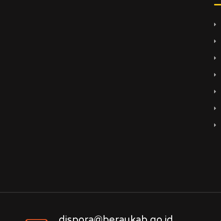
dispora@beraukab.go.id